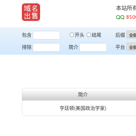
本站所
QQ
包含
开头
结尾
后缀
排除
简介
平台
简介
亨廷顿(美国政治学家)