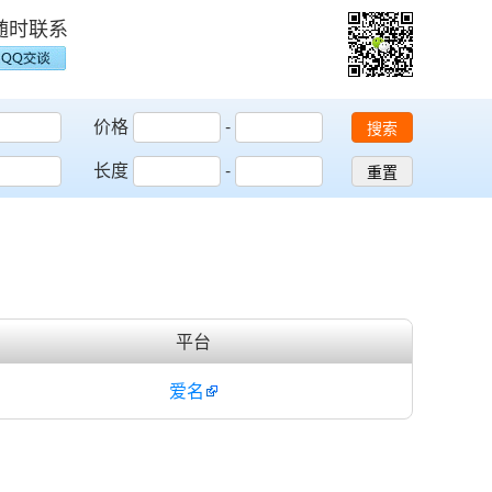
随时联系
价格
-
搜索
长度
-
重置
平台
爱名